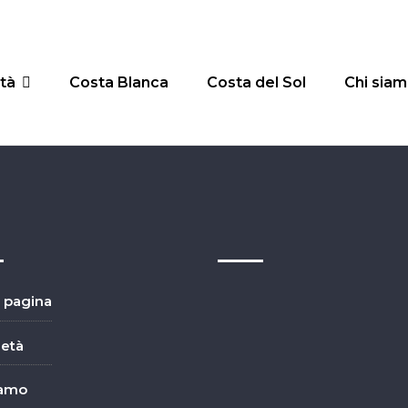
tà
Costa Blanca
Costa del Sol
Chi sia
 pagina
ietà
iamo